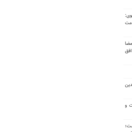
وی:
ومت
مضا
افق
دین
ت و
 گذاشت؛