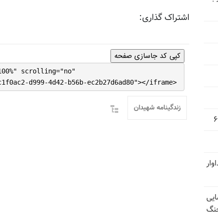
اشتراک گذاری:
کپی کد جاسازی صفحه
100%" scrolling="no"
c1f0ac2-d999-4d42-b56b-ec2b27d6ad80"></iframe>
زندگینامه شهیدان
وار
ایی
جنگ