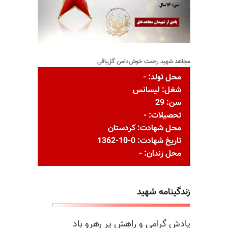
مجاهد شهید رحمت خوش‌دامن گل‌باقی
محل تولد: -
شغل: لیسانس
سن: 29
تحصیلات: -
محل شهادت: کردستان
تاریخ شهادت: 0-10-1362
محل زندان: -
زندگینامه شهید
یادش گرامی و راهش پر رهرو باد