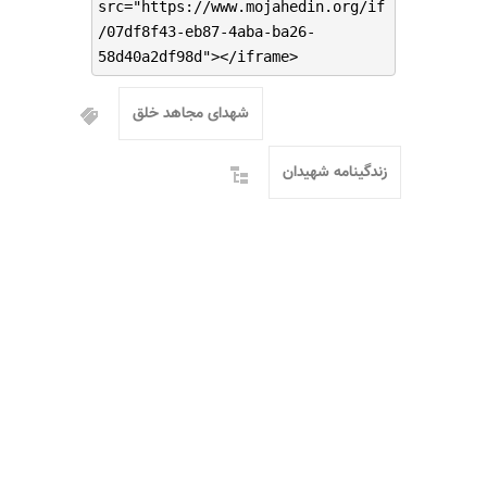
src="https://www.mojahedin.org/if
/07df8f43-eb87-4aba-ba26-
58d40a2df98d"></iframe>
شهدای مجاهد خلق
زندگینامه شهیدان