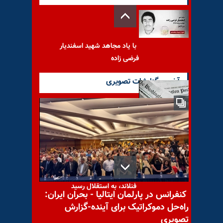
با یاد مجاهد شهید اسفندیار
فرضی زاده
آخرین گزارشات تصویری
واشنگتن پست، نخستین شماره
خود را منتشر کرد
فنلاند، به استقلال رسید
کنفرانس در پارلمان ایتالیا - بحران ایران:
راه‌حل دموکراتیک برای آینده-گزارش
تصویری