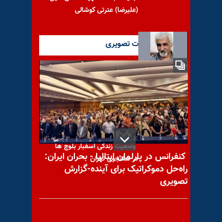
(علیرضا) عترتی کوشالی
آخرین گزارشات تصویری
زندانی سیاسی ماشاءالله حائری
در وضعیت جسمی وخیمی به‌سر
می‌برد
وضعیت زندگی اسفبار بلوچ ها
کنفرانس در پارلمان ایتالیا - بحران ایران:
در هفتجوی تهران
راه‌حل دموکراتیک برای آینده-گزارش
تصویری
آمریکا ناوشکن و جنگنده اف-۳۵