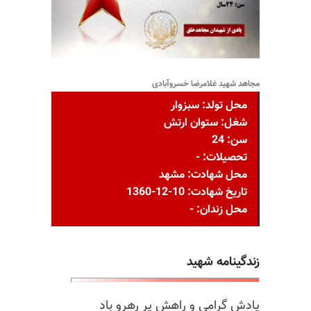
مجاهد شهید غلامرضا خسروآبادی
محل تولد: سبزوار
شغل: ستوان ارتش
سن: 24
تحصیلات: -
محل شهادت: مشهد
تاریخ شهادت: 10-12-1360
محل زندان: -
زندگینامه شهید
یادش گرامی و راهش پر رهرو باد