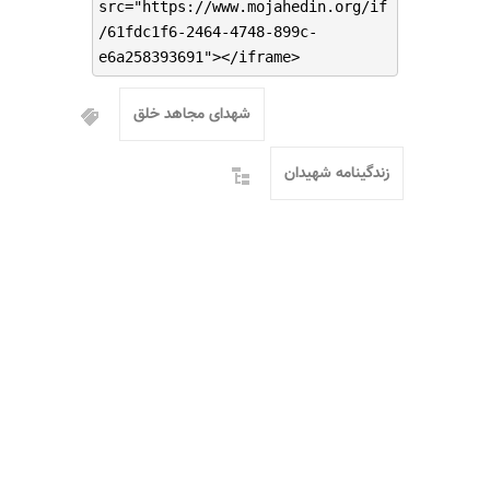
src="https://www.mojahedin.org/if
/61fdc1f6-2464-4748-899c-
e6a258393691"></iframe>
شهدای مجاهد خلق
زندگینامه شهیدان