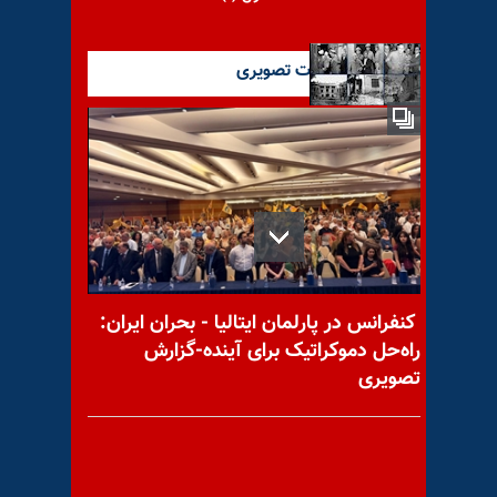
آخرین گزارشات تصویری
دستگیری دکتر مصدق
با یاد مجاهد شهید طیبه
زینعلیان
کنفرانس در پارلمان ایتالیا - بحران ایران:
راه‌حل دموکراتیک برای آینده-گزارش
تصویری
با یاد مجاهد شهید غلامحسن
محمودزاده