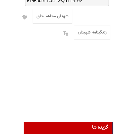
61465bbffce2"></iframe>
شهدای مجاهد خلق
زندگینامه شهیدان
گزیده ها