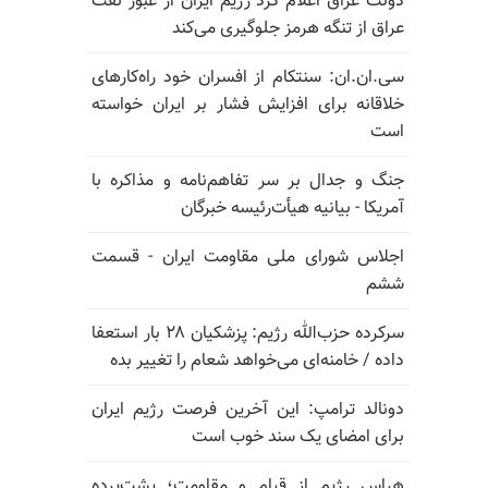
دولت عراق اعلام کرد رژیم ایران از عبور نفت
عراق از تنگه هرمز جلوگیری می‌کند
سی.ان.ان: سنتکام از افسران خود راه‌کارهای
خلاقانه برای افزایش فشار بر ایران خواسته
است
جنگ و جدال بر سر تفاهم‌نامه و مذاکره با
آمریکا - بیانیه هیأت‌رئیسه خبرگان
اجلاس شورای ملی مقاومت ایران - قسمت
ششم
سرکرده حزب‌الله رژیم: پزشکیان ۲۸ بار استعفا
داده / خامنه‌ای می‌خواهد شعام را تغییر بده
دونالد ترامپ: این آخرین فرصت رژیم ایران
برای امضای یک سند خوب است
هراس رژیم از قیام و مقاومت؛ پشت‌پرده