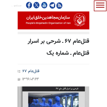
قتل‌عام ۶۷ ـ شرحی بر اسرار
قتل‌عام ـ شماره یک
قتل‌عام ۶۷
1396/04/24