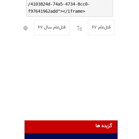
/4103824d-74a5-4734-8cc0-
f97641962add"></iframe>
قتل‌عام ۶۷
قتل‌عام سال ۶۷
گزیده ها