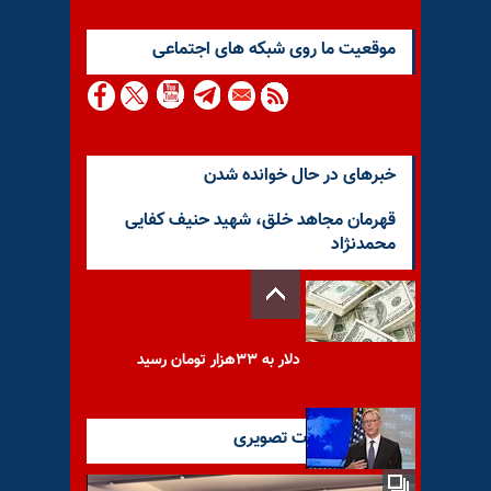
موقعيت ما روى شبكه هاى اجتماعى
خبرهای در حال خوانده شدن
قهرمان مجاهد خلق، شهید حنیف کفایی
محمدنژاد
دلار به ۳۳هزار تومان رسید
آخرین گزارشات تصویری
برایان هوک: خیلی مهم است