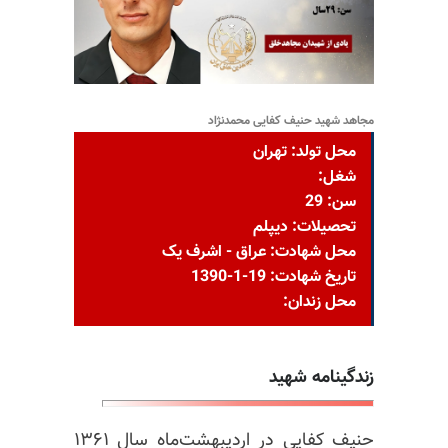
مجاهد شهید حنیف کفایی محمدنژاد
محل تولد: تهران
شغل:
سن: 29
تحصیلات: دیپلم
محل شهادت: عراق - اشرف یک
تاریخ شهادت: 19-1-1390
محل زندان:
زندگینامه شهید
حنیف کفایی در اردیبهشت‌ماه سال ۱۳۶۱