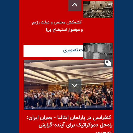
کشمکش مجلس و دولت رژیم
و موضوع استیضاح وزرا
آخرین گزارشات تصویری
هلاکت یکی دیگر از مزدوران
نیروی تروریستی قدس در سوریه
مراسم سومین روز جان‌باختن
مهدی صالحی + فیلم
کنفرانس در پارلمان ایتالیا - بحران ایران:
راه‌حل دموکراتیک برای آینده-گزارش
تصویری