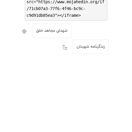
src="https://www.mojahedin.org/if
/71cb07a3-77f6-4f46-bc9c-
c9d91db85ea3"></iframe>
شهدای مجاهد خلق
زندگینامه شهیدان