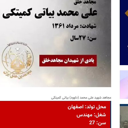
مجاهد شهید علی محمد (داوود) بیاتی کمیتکی
محل تولد: اصفهان
شغل: مهندس
سن: 27