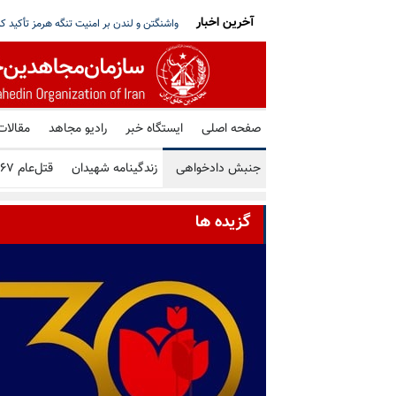
آخرین اخبار
اسی، جابه‌جایی با زور و محرومیت‌های ضدانسانی
۱۴ میلیون و ۶۲۸ هزار و ۵۹۵ تلاش برای حمله سایبری علیه زیرساخت‌های اکو سیستم
صفحه اصلی
ایستگاه خبر
رادیو مجاهد
مقالات
جنبش دادخواهی
زندگینامه شهیدان
قتل‌عام ۶۷
گزیده ها