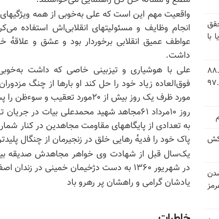
مطلع و مسأله حل کن راهنمایی می‌خواستند.
واقعیت مهم این است که علی به‌خوبی از همه ویژگیهای مر
قق
انجام وظایف و مسئولیتهای انقلابی‌اش استفاده می‌کر
 با
عواطف عمیق انقلابی برخوردار بود و عشق و علاقه‌ٔ
داشت.
علی با هوشیاری و تیزبینی خاصی که داشت به‌خوبی 
 شاخص فلاکت در ایران؛ تورم ۸۸.۶
 ۹.۱ درصد به سطح بی‌سابقه ۹۷.۷
فوق‌العاده زیاد خود را حل کند او بارها از چنگ مزدورا
مورد ظرف یک روز بیش از ۲۰مورد تعقیب و سوءظن را پشت سر گذاشته بود.
روز ۱۰مرداد ۶۱مجاهد شهید محمدعلی بیات در جر
به تعدادی از پایگاههای مقاومت مجاهدین در کنار شما
پاک خود را فدیه‌ٔ رهایی خلق در زنجیرمان از چنگال پلی
کش
در شهریور ۱۳۶۰ به دست دژخیمان خمینی در زندان اصفهان به‌شهادت رسید.
شدن
یادشان گرامی و راهشان پر رهرو باد
رمز
خاطرات