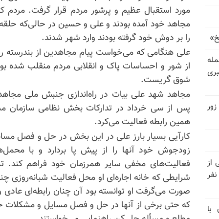
مورد استقبال عظیم و پرشور مردم قرار گرفت. مردم کیل
مجاهد خود آمده بودند و علی و حسین در حالی‌که حلقه‌ه
را بر دوش خود گرفته بودند وارد شهر شدند.
خ»
علی هنگامی که می‌خواست پیام مجاهدین از بندرسته را
رای حمله
از شور و احساسات پاک و انقلابی مردم منقلب شده بود 
بری
شوق گریست.
مجاهد شهد علی بیات در راه‌اندازی جنبش ملی مجاه
زور
پس از سی خرداد در تدارکات بخش نظامی سازمان مشغ
همین رابطه فعالیت می‌کرد.
کارآیی بسیار بارز علی در این بخش در حل و فصل مسائل
زودجوش خود آنها را از پیش پا بردارد و با محمل
نیتی از
فعالیت‌های مخفی سایر همرزمان خود فراهم کند. تنه
ند ۱۴۰۴ تاکنون در ایران اعدام شده‌اند؛ ۲۷ نفر
شرایطی که خانه اجاره‌ای او محل فعالیت شبانه‌روزی چند
صورت می‌گرفت او توانسته بود آن چنان رابطه‌ای عادی و
که حتی برخی از آنها در حل و فصل مسایل و مشکلات خان
 با