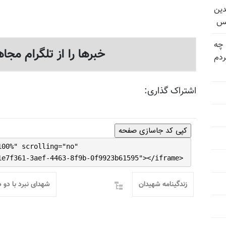
دین
یس
 چه
خبرها را از تلگرام مجاه
دم
اشتراک گذاری:
کپی کد جاسازی صفحه
100%" scrolling="no"
1e7f361-3aef-4463-8f9b-0f9923b61595"></iframe>
زندگینامه شهیدان
شهدای نبرد با دو 