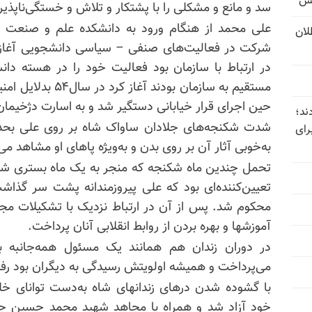
یس
سد و مانع و مشکلی را با پشتکار و تلاش و خستگی‌ناپذی
تل‌عام ۱۳۶۷؛ بطلان
شرکت در فعالیت‌های صنفی – سیاسی دانشجویی آغاز کر
در ارتباط با سازمان بود فعالیت خود را در هسته د
مستقیم به سازمان بو
حین اجرای قرار خیابانی دستگیر شد و به اسارت دژخیمان
ند؛
شدت شکنجه‌های جلادان ساواک شاه بر روی علی بحدی ب
رای
به‌خوبی آثار آن بر روی بدن و به‌ویژه پاهای او مشاهد می
تحمل چندین ماه شکنجه که منجر به یک ماه بستری شد
تعیین‌کننده‌ای بود که علی پیروزمندانه پشت سر گذ
محکوم شد. پس از آن در ارتباط نزدیک با تشکیلات مجاه
آموزشها و بهره بردن از روابط انقلابی آنان پرداخت.
در دوران زندان هم همانند یک مسئول همه‌جانبه به
می‌پرداخت و همیشه اولویتش رسیدگی به دیگران بود رفت
با گشوده شدن درهای زندانهای شاه به‌دست توانای خل
خود آزاد شد و همراه با مجاهد شهید محمد حسین ج