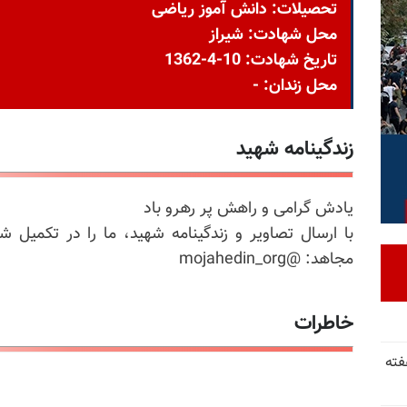
تحصیلات: دانش آموز ریاضی
محل شهادت: شیراز
تاریخ شهادت: 10-4-1362
محل زندان: -
زندگینامه شهید
یادش گرامی و راهش پر رهرو باد
با ارسال تصاویر و زندگینامه شهید، ما را در تکمیل ش
مجاهد: @mojahedin_org
خاطرات
فته