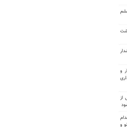
خشم
حشت
شدار
ر و
ری
وان یکی از
ود
دام
و و