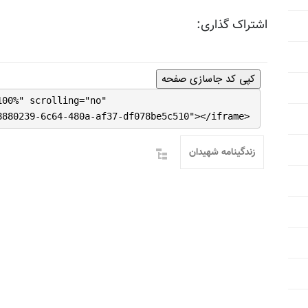
اشتراک گذاری:
کپی کد جاسازی صفحه
100%" scrolling="no"
8880239-6c64-480a-af37-df078be5c510"></iframe>
زندگینامه شهیدان