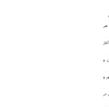
 هر
غاز
ن و
ر و
سیاسی در