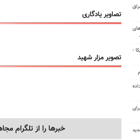
راق
تصاویر یادگاری
های
ا -
تصویر مزار شهید
استعفا داده
رای
خبرها را از تلگرام مجاه
دید