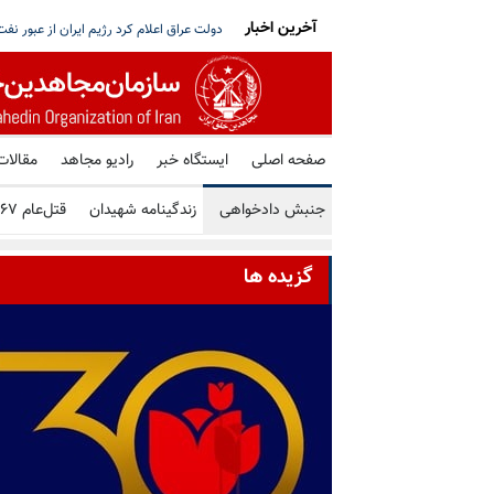
آخرین اخبار
و مذاکره با آمریکا - بیانیه هیأت‌رئیسه خبرگان
سی.ان.ان: سنتکام از افسران خود راه‌کارهای 
صفحه اصلی
ایستگاه خبر
رادیو مجاهد
مقالات
جنبش دادخواهی
زندگینامه شهیدان
قتل‌عام ۶۷
گزیده ها