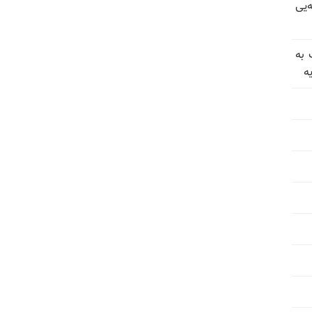
‌یی
 به
ه